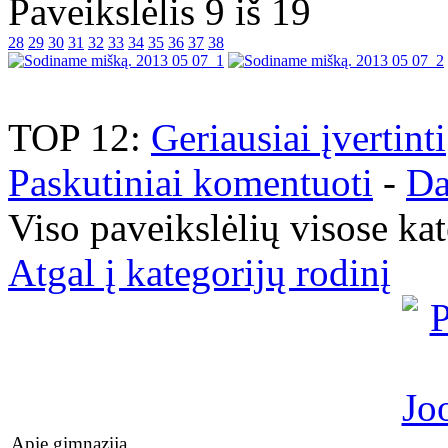
Paveikslėlis 9 iš 19
28
29
30
31
32
33
34
35
36
37
38
TOP 12:
Geriausiai įvertinti
Paskutiniai komentuoti
-
Da
Viso paveikslėlių visose ka
Atgal į kategorijų rodinį
Apie gimnaziją