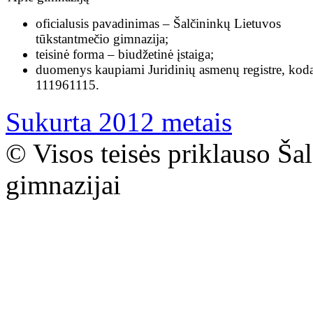
oficialusis pavadinimas – Šalčininkų Lietuvos
tūkstantmečio gimnazija;
teisinė forma – biudžetinė įstaiga;
duomenys kaupiami Juridinių asmenų registre, kod
111961115.
Sukurta 2012 metais
© Visos teisės priklauso Ša
gimnazijai