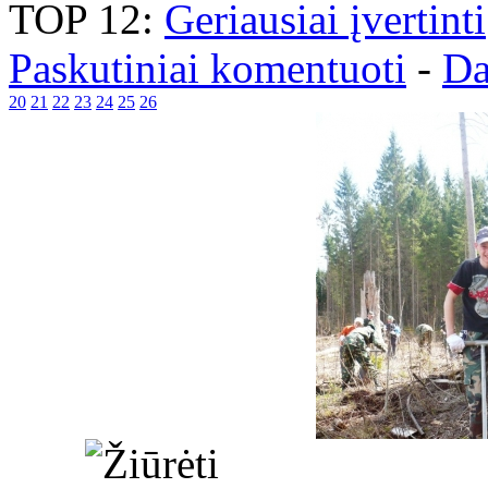
TOP 12:
Geriausiai įvertinti
Paskutiniai komentuoti
-
Da
20
21
22
23
24
25
26