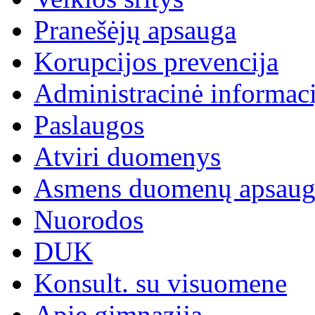
Pranešėjų apsauga
Korupcijos prevencija
Administracinė informaci
Paslaugos
Atviri duomenys
Asmens duomenų apsaug
Nuorodos
DUK
Konsult. su visuomene
Apie gimnaziją