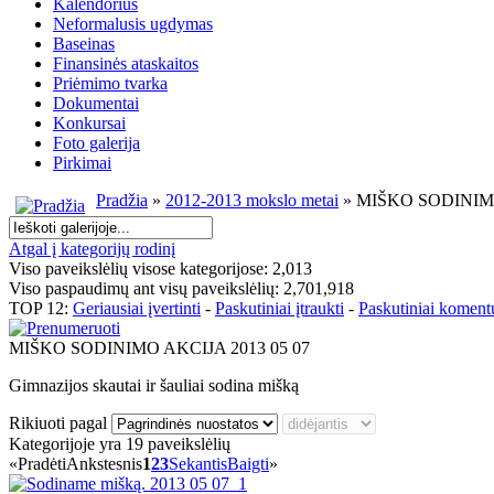
Kalendorius
Neformalusis ugdymas
Baseinas
Finansinės ataskaitos
Priėmimo tvarka
Dokumentai
Konkursai
Foto galerija
Pirkimai
Pradžia
»
2012-2013 mokslo metai
» MIŠKO SODINIMO
Atgal į kategorijų rodinį
Viso paveikslėlių visose kategorijose: 2,013
Viso paspaudimų ant visų paveikslėlių: 2,701,918
TOP 12:
Geriausiai įvertinti
-
Paskutiniai įtraukti
-
Paskutiniai koment
MIŠKO SODINIMO AKCIJA 2013 05 07
Gimnazijos skautai ir šauliai sodina mišką
Rikiuoti pagal
Kategorijoje yra 19 paveikslėlių
«
Pradėti
Ankstesnis
1
2
3
Sekantis
Baigti
»