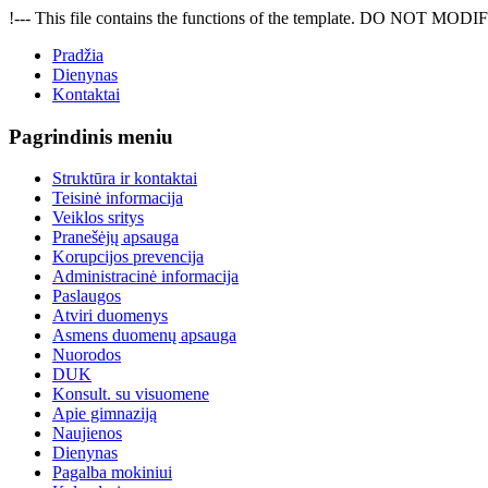
!--- This file contains the functions of the template. DO NOT MODIFY
Pradžia
Dienynas
Kontaktai
Pagrindinis meniu
Struktūra ir kontaktai
Teisinė informacija
Veiklos sritys
Pranešėjų apsauga
Korupcijos prevencija
Administracinė informacija
Paslaugos
Atviri duomenys
Asmens duomenų apsauga
Nuorodos
DUK
Konsult. su visuomene
Apie gimnaziją
Naujienos
Dienynas
Pagalba mokiniui