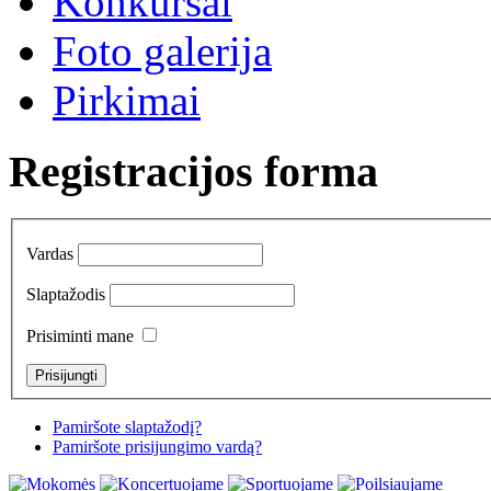
Konkursai
Foto galerija
Pirkimai
Registracijos forma
Vardas
Slaptažodis
Prisiminti mane
Pamiršote slaptažodį?
Pamiršote prisijungimo vardą?