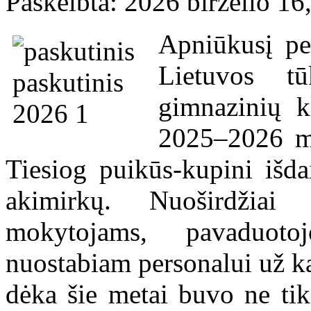
Paskelbta: 2026 birželio 16
Apniūkusį pe
Lietuvos tū
gimnazinių k
2025–2026 m
Tiesiog puikūs-kupini išda
akimirkų. Nuoširdžia
mokytojams, pavaduoto
nuostabiam personalui už ka
dėka šie metai buvo ne tik