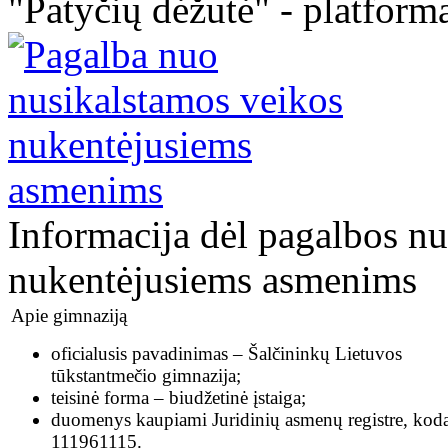
"Patyčių dėžutė" - platforma
Informacija dėl pagalbos n
nukentėjusiems asmenims
Apie gimnaziją
oficialusis pavadinimas – Šalčininkų Lietuvos
tūkstantmečio gimnazija;
teisinė forma – biudžetinė įstaiga;
duomenys kaupiami Juridinių asmenų registre, kod
111961115.