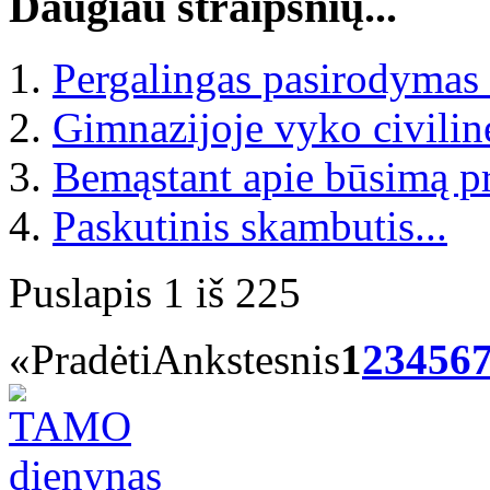
Daugiau straipsnių...
Pergalingas pasirodymas
Gimnazijoje vyko civilin
Bemąstant apie būsimą pr
Paskutinis skambutis...
Puslapis 1 iš 225
«
Pradėti
Ankstesnis
1
2
3
4
5
6