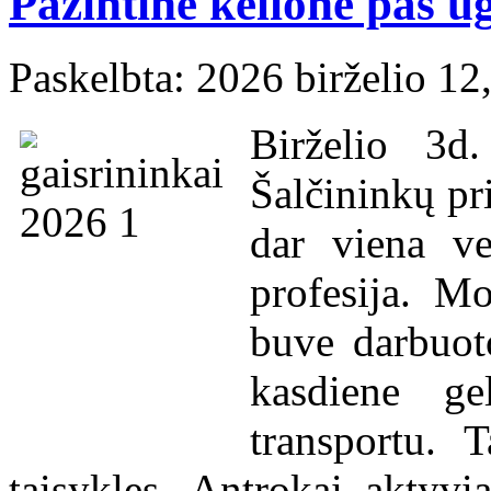
Pažintinė kelionė pas u
Paskelbta: 2026 birželio 12
Birželio 3d
Šalčininkų pr
dar viena ve
profesija. Mo
buve darbuoto
kasdiene ge
transportu. 
taisykles. Antrokai aktyvi