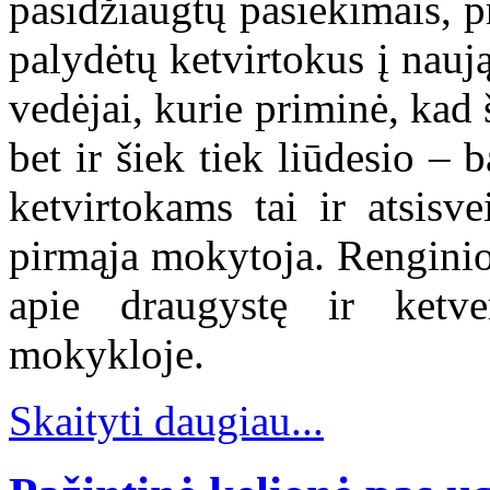
pasidžiaugtų pasiekimais, p
palydėtų ketvirtokus į nau
vedėjai, kurie priminė, kad
bet ir šiek tiek liūdesio – 
ketvirtokams tai ir atsisv
pirmąja mokytoja. Renginio
apie draugystę ir ketv
mokykloje.
Skaityti daugiau...