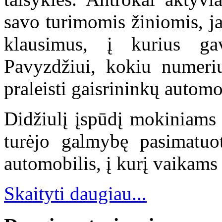
savo turimomis žiniomis, ja
klausimus, į kurius gav
Pavyzdžiui, kokiu numeriu
praleisti gaisrininkų automo
Didžiulį įspūdį mokiniams 
turėjo galmybę pasimatuoti
automobilis, į kurį vaikams b
Skaityti daugiau...