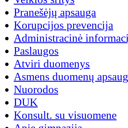
Pranešėjų apsauga
Korupcijos prevencija
Administracinė informaci
Paslaugos
Atviri duomenys
Asmens duomenų apsaug
Nuorodos
DUK
Konsult. su visuomene
Apie gimnaziją