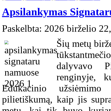
Apsilankymas Signata
Paskelbta: 2026 birželio 22
Šių metų birž
tūkstantmečio
dalyvavo Pi
renginyje, 
Edukacinio užsiėmimo
pilietiškumą, kaip jis sup
metu, kai tik buvo kuria