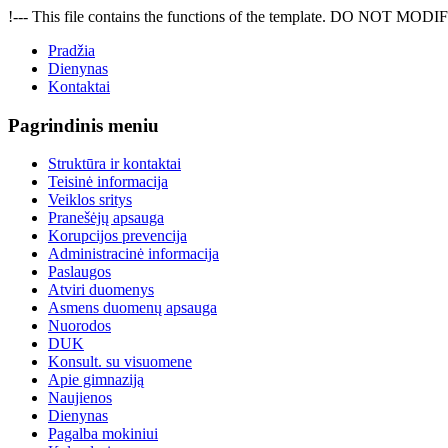
!--- This file contains the functions of the template. DO NOT MODIFY
Pradžia
Dienynas
Kontaktai
Pagrindinis meniu
Struktūra ir kontaktai
Teisinė informacija
Veiklos sritys
Pranešėjų apsauga
Korupcijos prevencija
Administracinė informacija
Paslaugos
Atviri duomenys
Asmens duomenų apsauga
Nuorodos
DUK
Konsult. su visuomene
Apie gimnaziją
Naujienos
Dienynas
Pagalba mokiniui