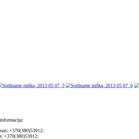
informacija:
onas: +370(380)53912;
as: +370(380)53912;