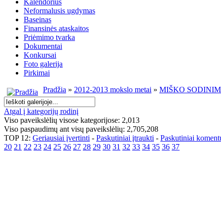
Kalendorius
Neformalusis ugdymas
Baseinas
Finansinės ataskaitos
Priėmimo tvarka
Dokumentai
Konkursai
Foto galerija
Pirkimai
Pradžia
»
2012-2013 mokslo metai
»
MIŠKO SODINIMO
Atgal į kategorijų rodinį
Viso paveikslėlių visose kategorijose: 2,013
Viso paspaudimų ant visų paveikslėlių: 2,705,208
TOP 12:
Geriausiai įvertinti
-
Paskutiniai įtraukti
-
Paskutiniai koment
20
21
22
23
24
25
26
27
28
29
30
31
32
33
34
35
36
37