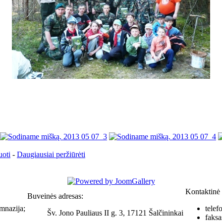
uoti
-
Daugiausiai peržiūrėti
Kontaktinė 
Buveinės adresas:
mnazija;
telef
Šv. Jono Pauliaus II g. 3, 17121 Šalčininkai
faks