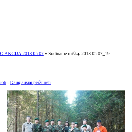
 AKCIJA 2013 05 07
» Sodiname mišką. 2013 05 07_19
uoti
-
Daugiausiai peržiūrėti