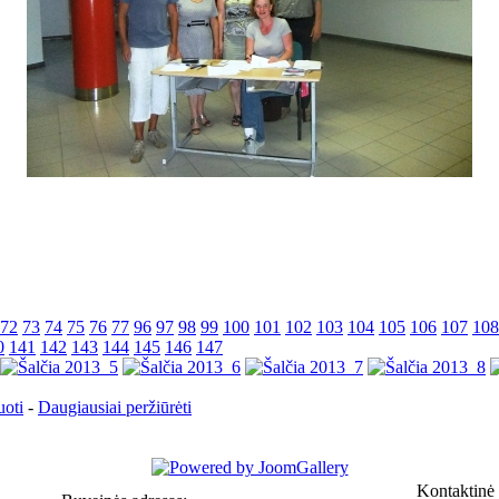
72
73
74
75
76
77
96
97
98
99
100
101
102
103
104
105
106
107
108
0
141
142
143
144
145
146
147
uoti
-
Daugiausiai peržiūrėti
Kontaktinė 