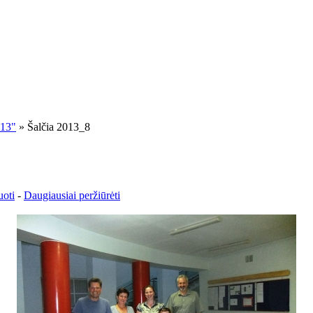
013"
» Šalčia 2013_8
uoti
-
Daugiausiai peržiūrėti