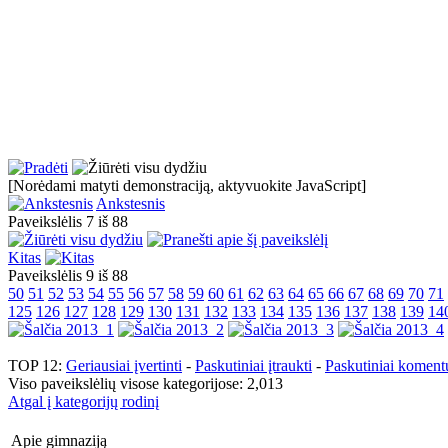
[Norėdami matyti demonstraciją, aktyvuokite JavaScript]
Ankstesnis
Paveikslėlis 7 iš 88
Kitas
Paveikslėlis 9 iš 88
50
51
52
53
54
55
56
57
58
59
60
61
62
63
64
65
66
67
68
69
70
71
125
126
127
128
129
130
131
132
133
134
135
136
137
138
139
14
TOP 12:
Geriausiai įvertinti
-
Paskutiniai įtraukti
-
Paskutiniai koment
Viso paveikslėlių visose kategorijose: 2,013
Atgal į kategorijų rodinį
Apie gimnaziją