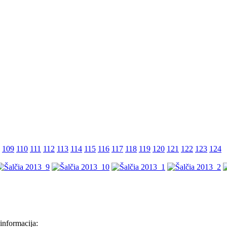
109
110
111
112
113
114
115
116
117
118
119
120
121
122
123
124
informacija: