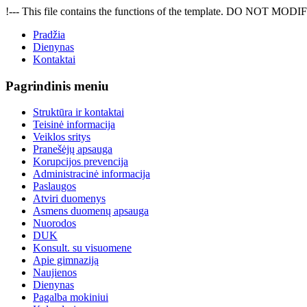
!--- This file contains the functions of the template. DO NOT MODIFY
Pradžia
Dienynas
Kontaktai
Pagrindinis meniu
Struktūra ir kontaktai
Teisinė informacija
Veiklos sritys
Pranešėjų apsauga
Korupcijos prevencija
Administracinė informacija
Paslaugos
Atviri duomenys
Asmens duomenų apsauga
Nuorodos
DUK
Konsult. su visuomene
Apie gimnaziją
Naujienos
Dienynas
Pagalba mokiniui