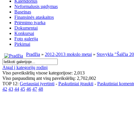
Kalendorius
Neformalusis ugdymas
Baseinas
Finansinės ataskaitos
Priėmimo tvarka
Dokumentai
Konkursai
Foto galerija
Pirkimai
Pradžia
»
2012-2013 mokslo metai
»
Stovykla "Šalčia 2
Atgal į kategorijų rodinį
Viso paveikslėlių visose kategorijose: 2,013
Viso paspaudimų ant visų paveikslėlių: 2,702,002
TOP 12:
Geriausiai įvertinti
-
Paskutiniai įtraukti
-
Paskutiniai koment
42
43
44
45
46
47
48