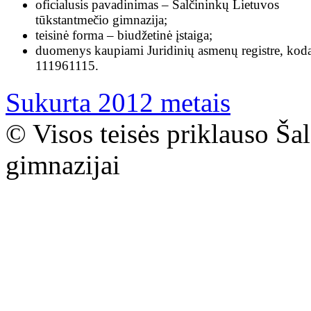
oficialusis pavadinimas – Šalčininkų Lietuvos
tūkstantmečio gimnazija;
teisinė forma – biudžetinė įstaiga;
duomenys kaupiami Juridinių asmenų registre, kod
111961115.
Sukurta 2012 metais
© Visos teisės priklauso Ša
gimnazijai