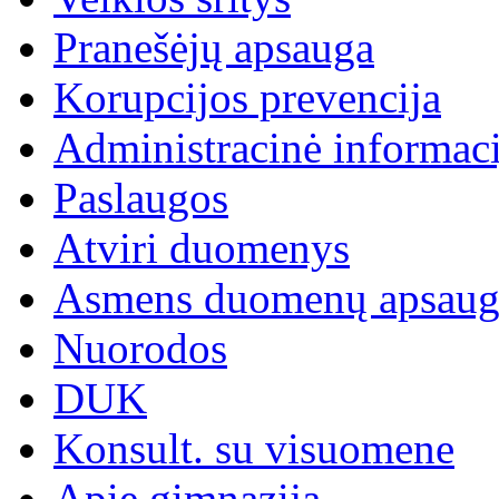
Pranešėjų apsauga
Korupcijos prevencija
Administracinė informaci
Paslaugos
Atviri duomenys
Asmens duomenų apsaug
Nuorodos
DUK
Konsult. su visuomene
Apie gimnaziją