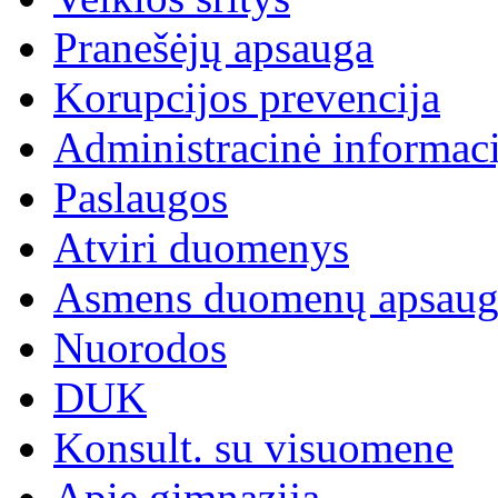
Pranešėjų apsauga
Korupcijos prevencija
Administracinė informaci
Paslaugos
Atviri duomenys
Asmens duomenų apsaug
Nuorodos
DUK
Konsult. su visuomene
Apie gimnaziją