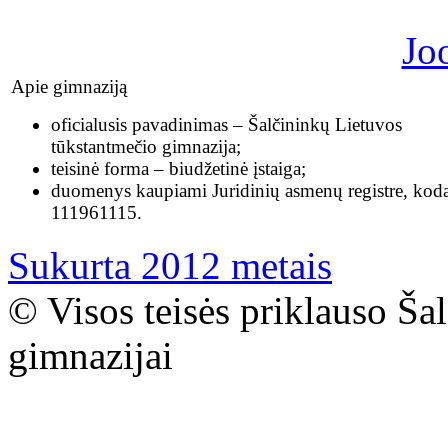
Apie gimnaziją
oficialusis pavadinimas – Šalčininkų Lietuvos
tūkstantmečio gimnazija;
teisinė forma – biudžetinė įstaiga;
duomenys kaupiami Juridinių asmenų registre, kod
111961115.
Sukurta 2012 metais
© Visos teisės priklauso Ša
gimnazijai