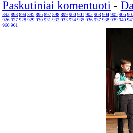
Paskutiniai komentuoti
-
Da
892
893
894
895
896
897
898
899
900
901
902
903
904
905
906
90
926
927
928
929
930
931
932
933
934
935
936
937
938
939
940
94
960
961