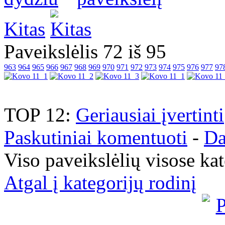
Kitas
Paveikslėlis 72 iš 95
963
964
965
966
967
968
969
970
971
972
973
974
975
976
977
97
TOP 12:
Geriausiai įvertinti
Paskutiniai komentuoti
-
Da
Viso paveikslėlių visose ka
Atgal į kategorijų rodinį