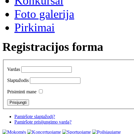
Konkursai
Foto galerija
Pirkimai
Registracijos forma
Vardas
Slaptažodis
Prisiminti mane
Pamiršote slaptažodį?
Pamiršote prisijungimo vardą?