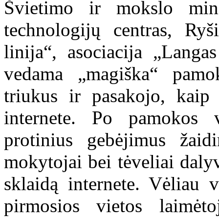
Švietimo ir mokslo minis
technologijų centras, Ryš
linija“, asociacija „Langa
vedama „magiška“ pamok
triukus ir pasakojo, kaip
internete. Po pamokos va
protinius gebėjimus žaid
mokytojai bei tėveliai daly
sklaidą internete. Vėliau
pirmosios vietos laimėto