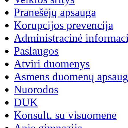
Pranešėjų apsauga
Korupcijos prevencija
Administracinė informaci
Paslaugos
Atviri duomenys
Asmens duomenų apsaug
Nuorodos
DUK
Konsult. su visuomene
Apie gimnaziją