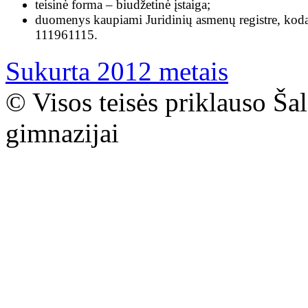
teisinė forma – biudžetinė įstaiga;
duomenys kaupiami Juridinių asmenų registre, kod
111961115.
Sukurta 2012 metais
© Visos teisės priklauso Ša
gimnazijai