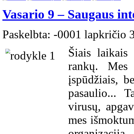
Vasario 9 – Saugaus int
Paskelbta: -0001 lapkričio 3
Šiais laikai
rankų. Mes 
įspūdžiais, 
pasaulio... 
virusų, apgav
mes išmoktum
organizacija 