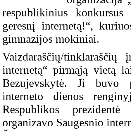
respublikinius konkursu
geresnį internetą!“, kuri
gimnazijos mokiniai.
Vaizdaraščių/tinklaraščių
internetą“ pirmąją vietą 
Bezujevskytė. Ji buvo p
interneto dienos rengin
Respublikos prezidentė
organizavo Saugesnio inter