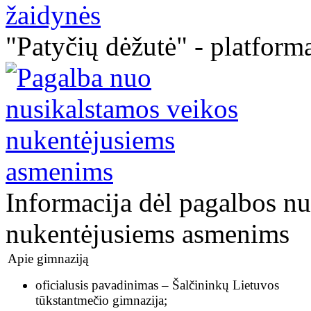
"Patyčių dėžutė" - platforma
Informacija dėl pagalbos n
nukentėjusiems asmenims
Apie gimnaziją
oficialusis pavadinimas – Šalčininkų Lietuvos
tūkstantmečio gimnazija;