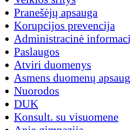
Pranešėjų apsauga
Korupcijos prevencija
Administracinė informaci
Paslaugos
Atviri duomenys
Asmens duomenų apsaug
Nuorodos
DUK
Konsult. su visuomene
Apie gimnaziją