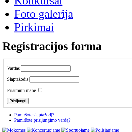
Konkursai
Foto galerija
Pirkimai
Registracijos forma
Vardas
Slaptažodis
Prisiminti mane
Pamiršote slaptažodį?
Pamiršote prisijungimo vardą?