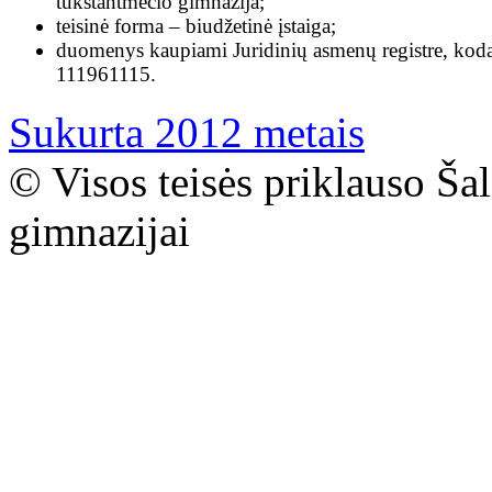
tūkstantmečio gimnazija;
teisinė forma – biudžetinė įstaiga;
duomenys kaupiami Juridinių asmenų registre, kod
111961115.
Sukurta 2012 metais
© Visos teisės priklauso Ša
gimnazijai