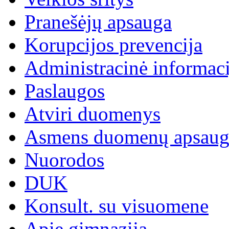
Pranešėjų apsauga
Korupcijos prevencija
Administracinė informaci
Paslaugos
Atviri duomenys
Asmens duomenų apsaug
Nuorodos
DUK
Konsult. su visuomene
Apie gimnaziją