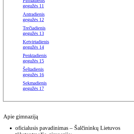
Pirmadienis
gegužės 11
Antradienis
gegužės 12
Trečiadienis
gegužės 13
Ketvirtadienis
gegužės 14
Penktadienis
gegužės 15
Šeštadienis
gegužės 16
Sekmadienis
gegužės 17
Apie gimnaziją
oficialusis pavadinimas – Šalčininkų Lietuvos